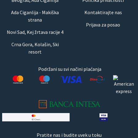
Ada Ciganlija - Makiška
Kontaktirajte nas
strana
Prijava za posao
Novi Sad, Kej žrtava racije 4
Crna Gora, Kolašin, Ski
resort
Podržani su svi načini plaćanja
Pratite nas i budite uvek u toku