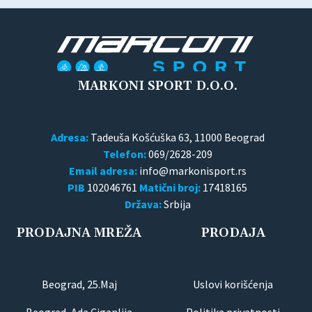
MARKONI SPORT D.O.O.
Adresa:
Tadeuša Košćuška 63, 11000 Beograd
Telefon:
069/2628-209
Email adresa:
PIB
102046761
Matični broj:
17418165
Država:
Srbija
PRODAJNA MREŽA
PRODAJA
Beograd, 25.Maj
Uslovi korišćenja
Beograd, Ada Ciganlija
Politika privatnosti