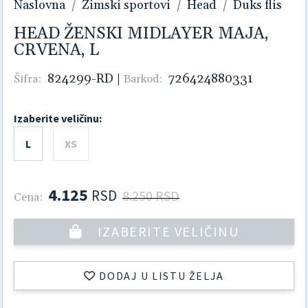
Naslovna
Zimski sportovi
Head
Duks flis
HEAD ŽENSKI MIDLAYER MAJA,
CRVENA, L
824299-RD
|
726424880331
Šifra:
Barkod:
Izaberite veličinu:
L
XS
4.125
RSD
8.250 RSD
Cena:
IZABERITE VELIČINU
DODAJ U LISTU ŽELJA