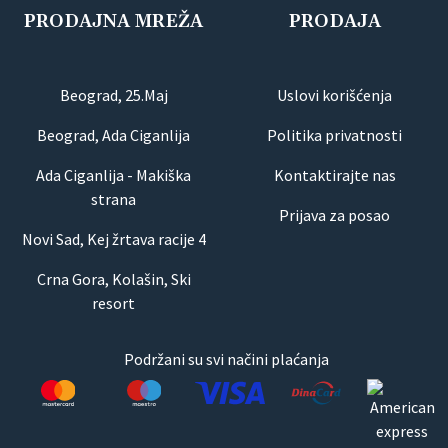
PRODAJNA MREŽA
PRODAJA
Beograd, 25.Maj
Uslovi korišćenja
Beograd, Ada Ciganlija
Politika privatnosti
Ada Ciganlija - Makiška
Kontaktirajte nas
strana
Prijava za posao
Novi Sad, Kej žrtava racije 4
Crna Gora, Kolašin, Ski
resort
Podržani su svi načini plaćanja