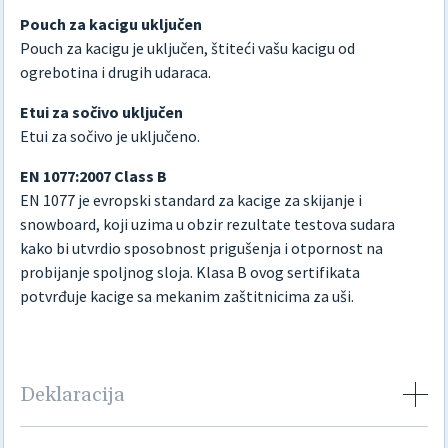
Pouch za kacigu uključen
Pouch za kacigu je uključen, štiteći vašu kacigu od
ogrebotina i drugih udaraca.
Etui za sočivo uključen
Etui za sočivo je uključeno.
EN 1077:2007 Class B
EN 1077 je evropski standard za kacige za skijanje i
snowboard, koji uzima u obzir rezultate testova sudara
kako bi utvrdio sposobnost prigušenja i otpornost na
probijanje spoljnog sloja. Klasa B ovog sertifikata
potvrđuje kacige sa mekanim zaštitnicima za uši.
Deklaracija