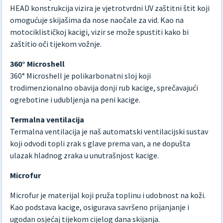
HEAD konstrukcija vizira je vjetrotvrdni UV zaštitni štit koji
omogućuje skijašima da nose naočale za vid. Kao na
motociklističkoj kacigi, vizir se može spustiti kako bi
zaštitio oči tijekom vožnje.
360° Microshell
360° Microshell je polikarbonatni sloj koji
trodimenzionalno obavija donji rub kacige, sprečavajući
ogrebotine i udubljenja na peni kacige.
Termalna ventilacija
Termalna ventilacija je naš automatski ventilacijski sustav
koji odvodi topli zrak s glave prema van, a ne dopušta
ulazak hladnog zraka u unutrašnjost kacige.
Microfur
Microfur je materijal koji pruža toplinu i udobnost na koži.
Kao podstava kacige, osigurava savršeno prijanjanje i
ugodan osjećaj tijekom cijelog dana skijanja.