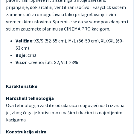
prijanjanje, dok zrcalni, ventilirani sočivo i Easyclick sistem
zamene sočiva omogućavaju lako prilagođavanje svim
vremenskim uslovima. Spremite se da sa samopouzdanjem i
stilom zauzmete planinu sa CINEMA PRO kacigom.
Veličine:
XS/S (52-55 cm), M/L (56-59 cm), XL/XXL (60-
63 cm)
Boje:
crna
Visor
: Crveno/žuti: S2, VLT 28%
Karakteristike
Hardshell tehnologija
Ova tehnologija zaštite od udaraca i dugovječnosti izvrsna
je, zbog čega je koristimo u našim trkaćim i iznajmljenim
kacigama.
Konstrukcija vizira