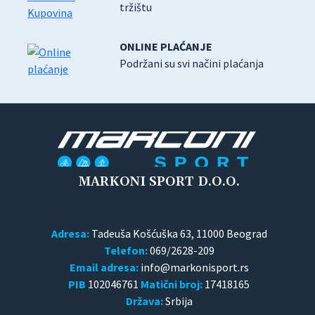
tržištu
ONLINE PLAĆANJE
Podržani su svi načini plaćanja
MARKONI SPORT D.O.O.
Adresa:
Tadeuša Košćuška 63, 11000 Beograd
Telefon:
069/2628-209
Email adresa:
PIB
102046761
Matični broj:
17418165
Država:
Srbija