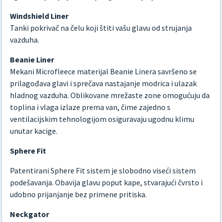
Windshield Liner
Tanki pokrivač na čelu koji štiti vašu glavu od strujanja
vazduha.
Beanie Liner
Mekani Microfleece materijal Beanie Linera savršeno se
prilagođava glavi i sprečava nastajanje modrica i ulazak
hladnog vazduha. Oblikovane mrežaste zone omogućuju da
toplina i vlaga izlaze prema van, čime zajedno s
ventilacijskim tehnologijom osiguravaju ugodnu klimu
unutar kacige.
Sphere Fit
Patentirani Sphere Fit sistem je slobodno viseći sistem
podešavanja. Obavija glavu poput kape, stvarajući čvrsto i
udobno prijanjanje bez primene pritiska.
Neckgator