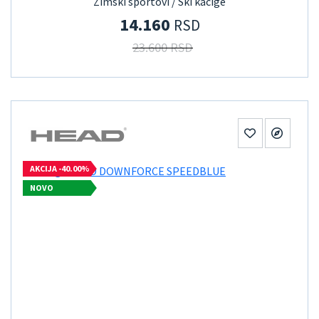
Zimski sportovi / Ski kacige
14.160
RSD
23.600 RSD
AKCIJA -40.00%
NOVO