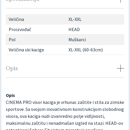
Veličina
XL-XXL
Proizvođač
HEAD
Pol
Muškarci
Veličina ski kacige
XL-XXL (60-63cm)
Opis
Opis
CINEMA PRO visor kaciga je vrhunac zaštite i stila za zimske
sportove. Sa svojom inovativnom konstrukcijom slobodnog
visora, ova kaciga nudi izvanredno polje vidljivosti,
maksimalnu zaštitu i nenadmašan izgled na stazi. HEAD-ov
patentirani Sphere Fit sistem garantuje savršeno