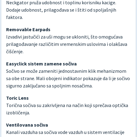
Neckgator pruža udobnost i toplinu korisniku kacige.
Dodaje udobnost, prilagođava se i štiti od spoljašnjih
faktora.
Removable Earpads
Izvadivi jastučići za uši mogu se ukloniti, što omogućava
prilagođavanje različitim vremenskim uslovima i olakšava
čišćenje.
Easyclick sistem zamene sočiva
Sočivo se može zameniti jednostavnim klik mehanizmom
sa obe strane. Mali obojeni indikator pokazuje da li je sočivo
sigurno zaključano sa spoljnim nosačima.
Toric Lens
Torična sočiva su zakrivljena na način koji sprečava optička
izobličenja.
Ventilovana sočiva
Kanali vazduha sa sočiva vode vazduh u sistem ventilacije