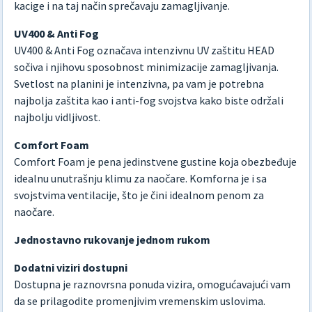
kacige i na taj način sprečavaju zamagljivanje.
UV400 & Anti Fog
UV400 & Anti Fog označava intenzivnu UV zaštitu HEAD
sočiva i njihovu sposobnost minimizacije zamagljivanja.
Svetlost na planini je intenzivna, pa vam je potrebna
najbolja zaštita kao i anti-fog svojstva kako biste održali
najbolju vidljivost.
Comfort Foam
Comfort Foam je pena jedinstvene gustine koja obezbeđuje
idealnu unutrašnju klimu za naočare. Komforna je i sa
svojstvima ventilacije, što je čini idealnom penom za
naočare.
Jednostavno rukovanje jednom rukom
Dodatni viziri dostupni
Dostupna je raznovrsna ponuda vizira, omogućavajući vam
da se prilagodite promenjivim vremenskim uslovima.