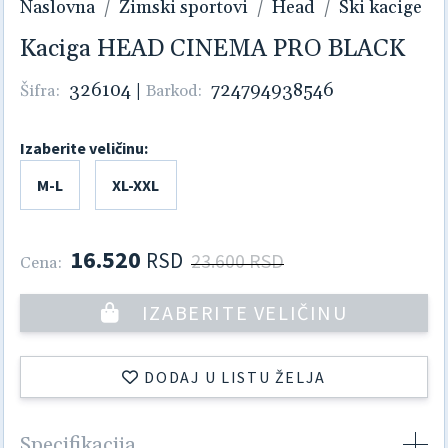
Naslovna
Zimski sportovi
Head
Ski kacige
Kaciga HEAD CINEMA PRO BLACK
326104
|
724794938546
Šifra:
Barkod:
Izaberite veličinu:
M-L
XL-XXL
16.520
RSD
23.600 RSD
Cena:
IZABERITE VELIČINU
DODAJ U LISTU ŽELJA
Specifikacija