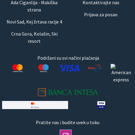
Ada Ciganlija - Makiška
Kontaktirajte nas
strana
Prijava za posao
Novi Sad, Kej žrtava racije 4
Crna Gora, Kolašin, Ski
resort
Podržani su svi načini plaćanja
Pratite nas i budite uvek u toku