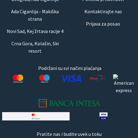
Ada Ciganlija - Makiška
Kontaktirajte nas
strana
Prijava za posao
Novi Sad, Kej žrtava racije 4
Crna Gora, Kolašin, Ski
resort
Podržani su svi načini plaćanja
Pratite nas i budite uvek u toku