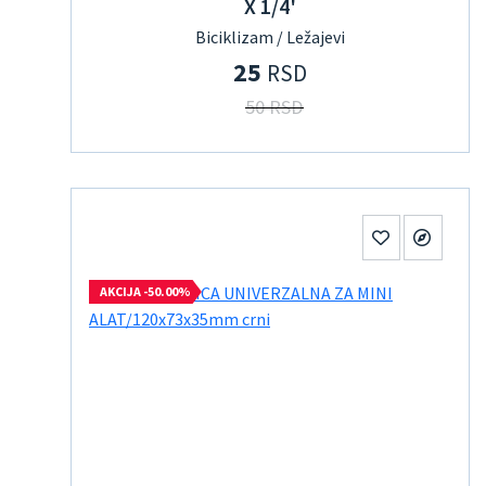
X 1/4'
Biciklizam / Ležajevi
25
RSD
50 RSD
AKCIJA -50.00%