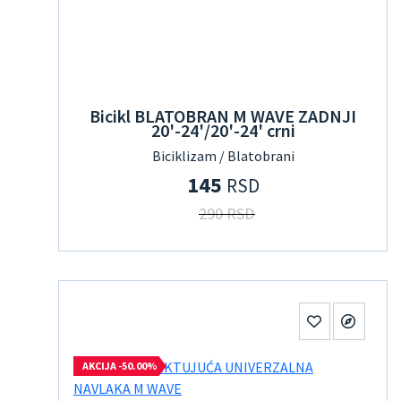
Bicikl BLATOBRAN M WAVE ZADNJI
20'-24'/20'-24' crni
Biciklizam / Blatobrani
145
RSD
290 RSD
AKCIJA -50.00%