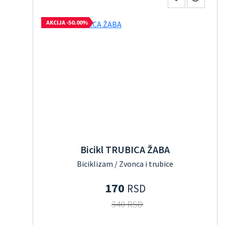
AKCIJA -50.00%
Bicikl TRUBICA ŽABA
Biciklizam / Zvonca i trubice
170
RSD
340 RSD