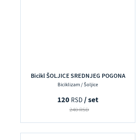
Bicikl ŠOLJICE SREDNJEG POGONA
Biciklizam / Šoljice
120
/ set
RSD
240 RSD