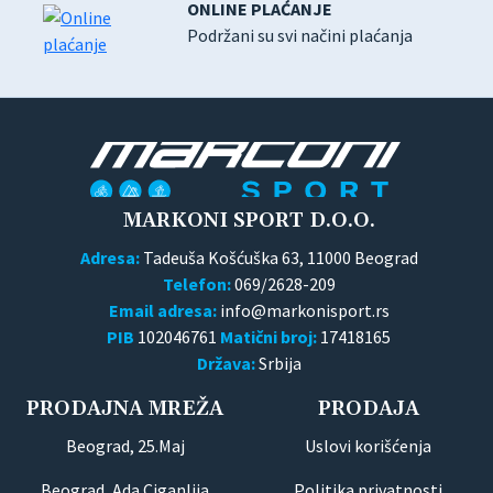
ONLINE PLAĆANJE
Podržani su svi načini plaćanja
MARKONI SPORT D.O.O.
Adresa:
Tadeuša Košćuška 63, 11000 Beograd
Telefon:
069/2628-209
Email adresa:
PIB
102046761
Matični broj:
17418165
Država:
Srbija
PRODAJNA MREŽA
PRODAJA
Beograd, 25.Maj
Uslovi korišćenja
Beograd, Ada Ciganlija
Politika privatnosti