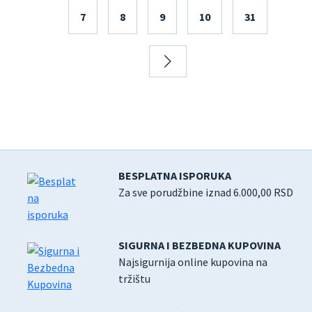
7
8
9
10
31
BESPLATNA ISPORUKA
Za sve porudžbine iznad 6.000,00 RSD
SIGURNA I BEZBEDNA KUPOVINA
Najsigurnija online kupovina na
tržištu