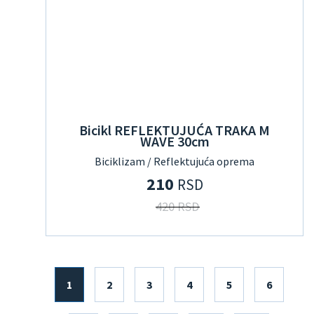
Bicikl REFLEKTUJUĆA TRAKA M
WAVE 30cm
Biciklizam / Reflektujuća oprema
210
RSD
420 RSD
1
2
3
4
5
6