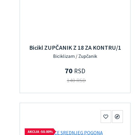
Bicikl ZUPČANIK Z 18 ZA KONTRU/1
Biciklizam / Zupčanik
70
RSD
140 RSD
AKCIJA -50.00%