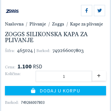
Naslovna
Plivanje
Zoggs
Kape za plivanje
ZOGGS SILIKONSKA KAPA ZA
PLIVANJE
465024
|
749266007803
Šifra:
Barkod:
1.100
RSD
Cena:
Količina:
DODAJ U KORPU
749266007803
Barkod: