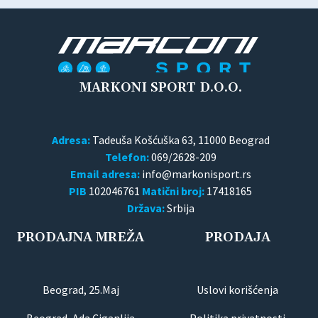
MARKONI SPORT D.O.O.
Adresa:
Tadeuša Košćuška 63, 11000 Beograd
Telefon:
069/2628-209
Email adresa:
PIB
102046761
Matični broj:
17418165
Država:
Srbija
PRODAJNA MREŽA
PRODAJA
Beograd, 25.Maj
Uslovi korišćenja
Beograd, Ada Ciganlija
Politika privatnosti