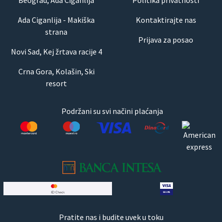
Ada Ciganlija - Makiška
Kontaktirajte nas
strana
Prijava za posao
Novi Sad, Kej žrtava racije 4
Crna Gora, Kolašin, Ski
resort
Podržani su svi načini plaćanja
Pratite nas i budite uvek u toku