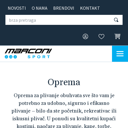
NOVOSTI
O NAMA
BRENDOVI
KONTAKT
Oprema
Oprema za plivanje obuhvata sve što vam je
potrebno za udobno, sigurno i efikasno
plivanje – bilo da ste početnik, rekreativac ili
iskusni plivač. U ponudi su kvalitetni kupaći
kostimi, naočare za plivanje, kape, torbe,