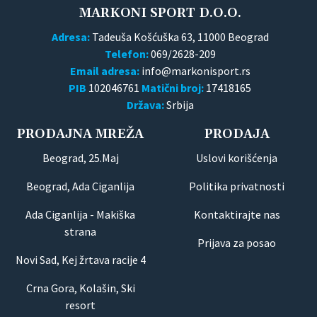
MARKONI SPORT D.O.O.
Adresa:
Tadeuša Košćuška 63, 11000 Beograd
Telefon:
069/2628-209
Email adresa:
PIB
102046761
Matični broj:
17418165
Država:
Srbija
PRODAJNA MREŽA
PRODAJA
Beograd, 25.Maj
Uslovi korišćenja
Beograd, Ada Ciganlija
Politika privatnosti
Ada Ciganlija - Makiška
Kontaktirajte nas
strana
Prijava za posao
Novi Sad, Kej žrtava racije 4
Crna Gora, Kolašin, Ski
resort