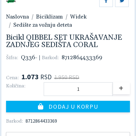
Naslovna
Biciklizam
Widek
Sedište za vožnju deteta
Bicikl QIBBEL SET UKRAŠAVANJE
ZADNJEG SEDIŠTA CORAL
Q336-
|
8712864433369
Šifra:
Barkod:
1.073
RSD
1.950 RSD
Cena:
Količina:
DODAJ U KORPU
8712864433369
Barkod: