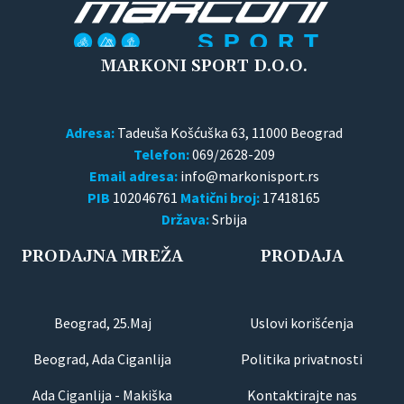
MARKONI SPORT D.O.O.
Adresa:
Tadeuša Košćuška 63, 11000 Beograd
Telefon:
069/2628-209
Email adresa:
PIB
102046761
Matični broj:
17418165
Država:
Srbija
PRODAJNA MREŽA
PRODAJA
Beograd, 25.Maj
Uslovi korišćenja
Beograd, Ada Ciganlija
Politika privatnosti
Ada Ciganlija - Makiška
Kontaktirajte nas