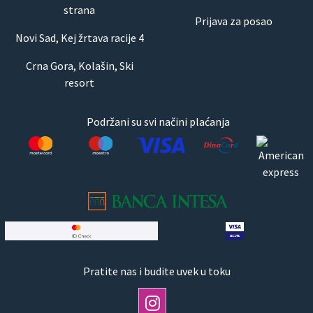
strana
Prijava za posao
Novi Sad, Kej žrtava racije 4
Crna Gora, Kolašin, Ski
resort
Podržani su svi načini plaćanja
Pratite nas i budite uvek u toku