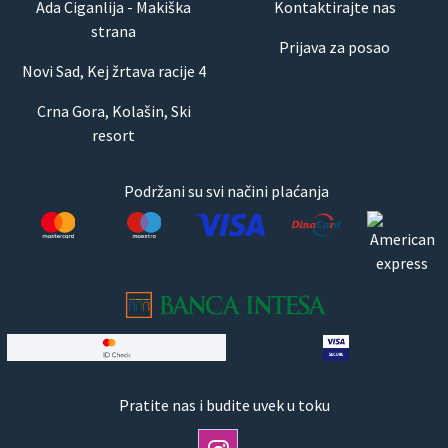
Ada Ciganlija - Makiška
Kontaktirajte nas
strana
Prijava za posao
Novi Sad, Kej žrtava racije 4
Crna Gora, Kolašin, Ski
resort
Podržani su svi načini plaćanja
Pratite nas i budite uvek u toku