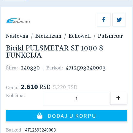
Naslovna
Biciklizam
Echowell
Pulsmetar
Bicikl PULSMETAR SF 1000 8
FUNKCIJA
240330-
|
4712593240003
Šifra:
Barkod:
2.610
RSD
5.220 RSD
Cena:
Količina:
DODAJ U KORPU
4712593240003
Barkod: