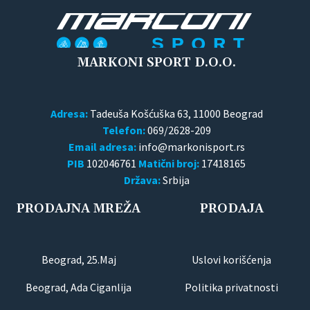
MARKONI SPORT D.O.O.
Adresa:
Tadeuša Košćuška 63, 11000 Beograd
Telefon:
069/2628-209
Email adresa:
PIB
102046761
Matični broj:
17418165
Država:
Srbija
PRODAJNA MREŽA
PRODAJA
Beograd, 25.Maj
Uslovi korišćenja
Beograd, Ada Ciganlija
Politika privatnosti