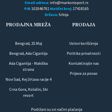
Email adresa:
PIB
102046761
Matični broj:
17418165
Država:
Srbija
PRODAJNA MREŽA
PRODAJA
Beograd, 25.Maj
Uslovi korišćenja
Beograd, Ada Ciganlija
Politika privatnosti
Ada Ciganlija - Makiška
Kontaktirajte nas
strana
Prijava za posao
Novi Sad, Kej žrtava racije 4
Crna Gora, Kolašin, Ski
resort
Podržani su svi načini plaćanja