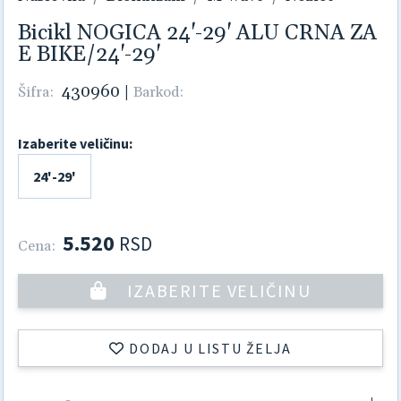
Bicikl NOGICA 24'-29' ALU CRNA ZA
E BIKE/24'-29'
430960
|
Šifra:
Barkod:
Izaberite veličinu:
24'-29'
5.520
RSD
Cena:
IZABERITE VELIČINU
DODAJ U LISTU ŽELJA