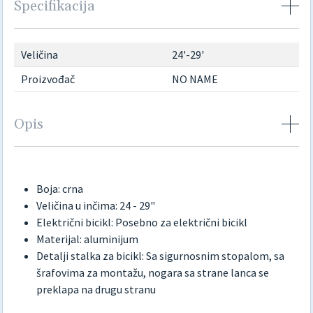
Specifikacija
Veličina
24'-29'
Proizvođač
NO NAME
Opis
Boja: crna
Veličina u inčima: 24 - 29"
Električni bicikl: Posebno za električni bicikl
Materijal: aluminijum
Detalji stalka za bicikl: Sa sigurnosnim stopalom, sa
šrafovima za montažu, nogara sa strane lanca se
preklapa na drugu stranu