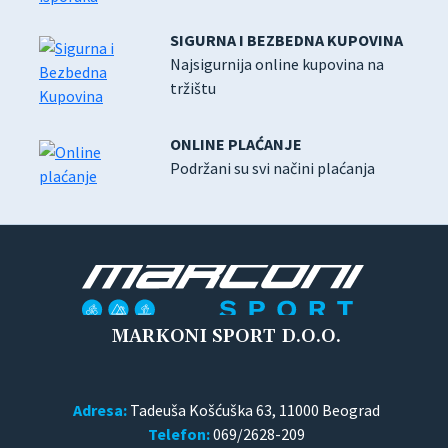
SIGURNA I BEZBEDNA KUPOVINA
Najsigurnija online kupovina na
tržištu
ONLINE PLAĆANJE
Podržani su svi načini plaćanja
MARKONI SPORT D.O.O.
Adresa:
Tadeuša Košćuška 63, 11000 Beograd
Telefon:
069/2628-209