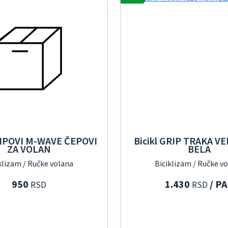
RIPOVI M-WAVE ČEPOVI
Bicikl GRIP TRAKA V
ZA VOLAN
BELA
klizam / Ručke volana
Biciklizam / Ručke v
950
1.430
/ P
RSD
RSD