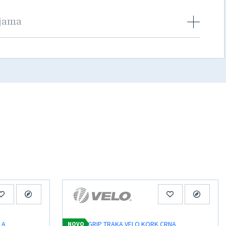
njama
NOVO