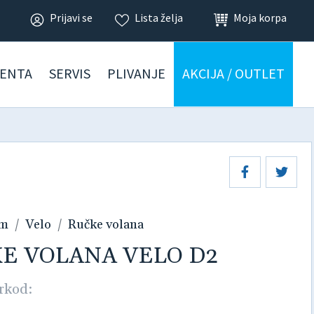
Prijavi se
Lista želja
Moja korpa
ENTA
SERVIS
PLIVANJE
AKCIJA / OUTLET
am
Velo
Ručke volana
ČKE VOLANA VELO D2
rkod: