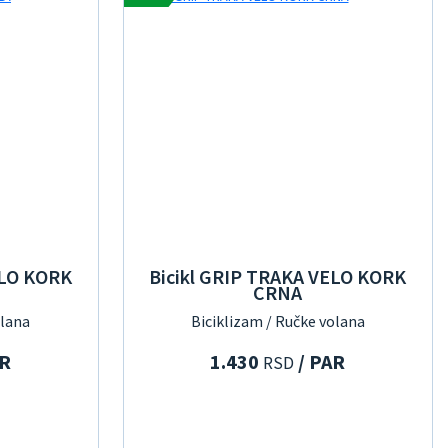
ELO KORK
Bicikl GRIP TRAKA VELO KORK
CRNA
olana
Biciklizam / Ručke volana
AR
1.430
/ PAR
RSD