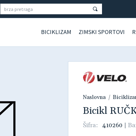
BICIKLIZAM
ZIMSKI SPORTOVI
R
Naslovna
Bicikliz
Bicikl RU
Šifra:
410260
|
Ba