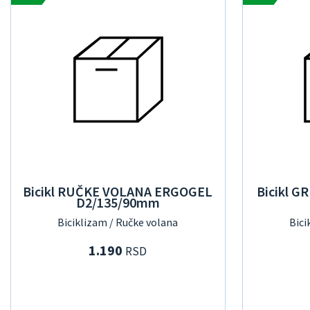
Bicikl RUČKE VOLANA ERGOGEL
Bicikl G
D2/135/90mm
Biciklizam / Ručke volana
Bici
1.190
RSD