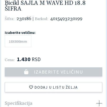
Bicikl SAJLA M WAVE HD 18.8
ŠIFRA
230186
|
4015493230199
Šifra:
Barkod:
Izaberite veličinu:
18X800mm
1.430
RSD
Cena:
IZABERITE VELIČINU
DODAJ U LISTU ŽELJA
Specifikacija