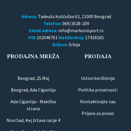
Adresa:
Tadeuša Košćuška 63, 11000 Beograd
Telefon:
069/2628-209
Email adresa:
PIB
102046761
Matični broj:
17418165
Država:
Srbija
PRODAJNA MREŽA
PRODAJA
Beograd, 25.Maj
Uslovi korišćenja
Beograd, Ada Ciganlija
Politika privatnosti
Ada Ciganlija - Makiška
Kontaktirajte nas
strana
Prijava za posao
Novi Sad, Kej žrtava racije 4