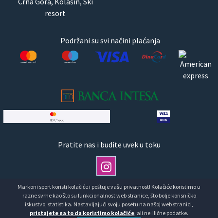
Crna Gora, Kolašin, Ski
resort
Podržani su svi načini plaćanja
Pratite nas i budite uvek u toku
Markoni sport koristi kolačiće i poštuje vašu privatnost! Kolačiće koristimo u
razne svrhe kao što su funkcionalnost web stranice, što bolje korisničko
Copyright © Markoni Sport doo Markoni sport.Sva prava
iskustvo, statistika. Nastavljajući svoju posetu na našoj web stranici,
pristajete na to da koristimo kolačiće
, ali ne i lične podatke.
zadržana