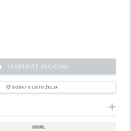
IZABERITE VELIČINU
DODAJ U LISTU ŽELJA
600ML