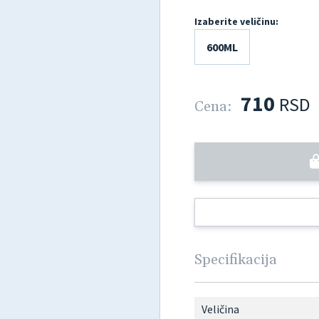
Izaberite veličinu:
600ML
710
RSD
Cena:
Specifikacija
Veličina