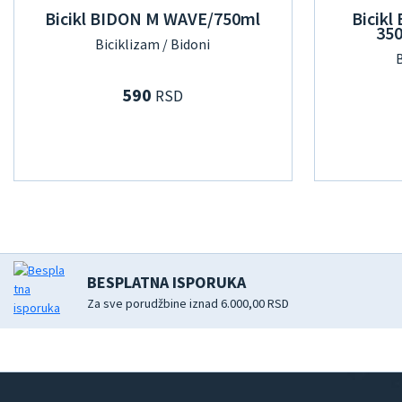
Bicikl BIDON M WAVE/750ml
Bicik
35
Biciklizam / Bidoni
B
590
RSD
BESPLATNA ISPORUKA
Za sve porudžbine iznad 6.000,00 RSD