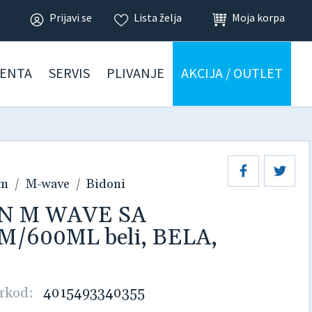
Prijavi se
Lista želja
Moja korpa
ENTA
SERVIS
PLIVANJE
AKCIJA / OUTLET
am
M-wave
Bidoni
ON M WAVE SA
/600ML beli, BELA,
rkod:
4015493340355