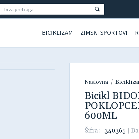
BICIKLIZAM
ZIMSKI SPORTOVI
R
Naslovna
Bicikliz
Bicikl BID
POKLOPCEM
600ML
Šifra:
340365
|
Ba