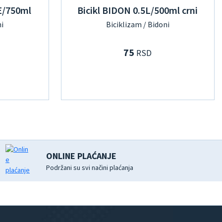
E/750ml
Bicikl BIDON 0.5L/500ml crni
ni
Biciklizam / Bidoni
75
RSD
ONLINE PLAĆANJE
Podržani su svi načini plaćanja