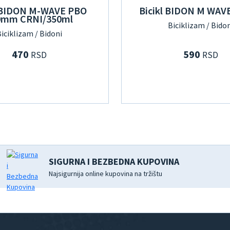
l BIDON M-WAVE PBO
Bicikl BIDON M WAV
0mm CRNI/350ml
Biciklizam / Bido
iciklizam / Bidoni
470
590
RSD
RSD
SIGURNA I BEZBEDNA KUPOVINA
Najsigurnija online kupovina na tržištu