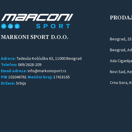
PRODA
MARKONI SPORT D.O.O.
Beograd, 25
Beograd, Ada
Adresa:
Tadeuša Košćuška 63, 11000 Beograd
Ada Ciganlija
Telefon:
069/2628-209
Email adresa:
Novi Sad, Kej
PIB
102046761
Matični broj:
17418165
Crna Gora, K
Država:
Srbija