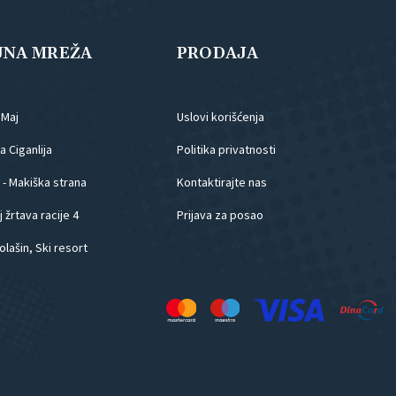
JNA MREŽA
PRODAJA
.Maj
Uslovi korišćenja
 Ciganlija
Politika privatnosti
 - Makiška strana
Kontaktirajte nas
 žrtava racije 4
Prijava za posao
olašin, Ski resort