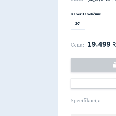
Izaberite veličinu:
20'
19.499
R
Cena:
Specifikacija