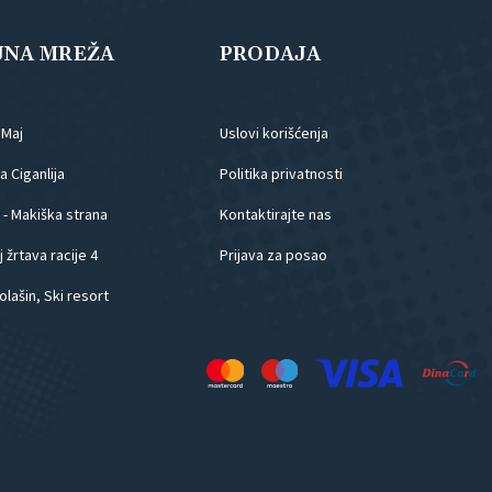
JNA MREŽA
PRODAJA
.Maj
Uslovi korišćenja
 Ciganlija
Politika privatnosti
 - Makiška strana
Kontaktirajte nas
 žrtava racije 4
Prijava za posao
olašin, Ski resort