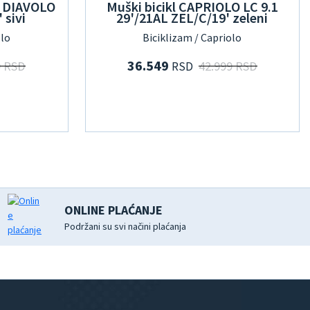
O DIAVOLO
Muški bicikl CAPRIOLO LC 9.1
 sivi
29'/21AL ZEL/C/19' zeleni
olo
Biciklizam / Capriolo
36.549
9 RSD
42.999 RSD
RSD
ONLINE PLAĆANJE
Podržani su svi načini plaćanja