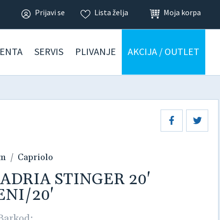
Prijavi se
Lista želja
Moja korpa
ENTA
SERVIS
PLIVANJE
AKCIJA / OUTLET
am
Capriolo
kl ADRIA STINGER 20'
NI/20'
Barkod: