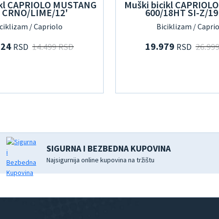
icikl CAPRIOLO MUSTANG
Muški bicikl CAPRIOL
' CRNO/LIME/12'
600/18HT SI-Z/19'
ciklizam / Capriolo
Biciklizam / Capri
324
19.979
14.499 RSD
26.99
RSD
RSD
SIGURNA I BEZBEDNA KUPOVINA
Najsigurnija online kupovina na tržištu