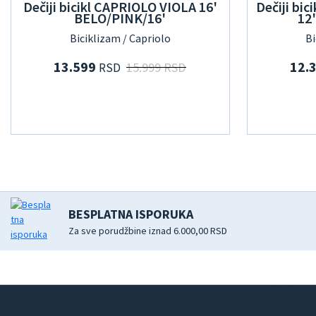
Dečiji bicikl CAPRIOLO VIOLA 16'
Dečiji b
BELO/PINK/16'
12
Biciklizam / Capriolo
Bi
13.599
12.
15.999 RSD
RSD
BESPLATNA ISPORUKA
Za sve porudžbine iznad 6.000,00 RSD