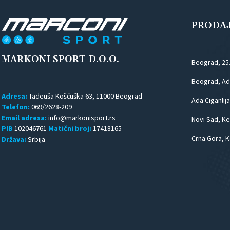
PRODA
MARKONI SPORT D.O.O.
Beograd, 25
Beograd, Ada
Adresa:
Tadeuša Košćuška 63, 11000 Beograd
Ada Ciganlija
Telefon:
069/2628-209
Email adresa:
Novi Sad, Kej
PIB
102046761
Matični broj:
17418165
Crna Gora, K
Država:
Srbija