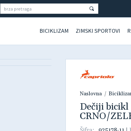
BICIKLIZAM
ZIMSKI SPORTOVI
R
Naslovna
Bicikliz
Dečiji bici
CRNO/ZELE
Šifra:
925178-11
|