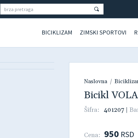
BICIKLIZAM
ZIMSKI SPORTOVI
R
Naslovna
Bicikliz
Bicikl VO
Šifra:
401207
|
Ba
950
RSD
Cena: