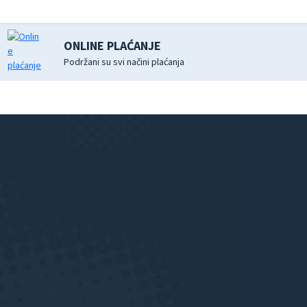
ONLINE PLAĆANJE
Podržani su svi načini plaćanja