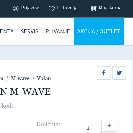
Prijavi se
Lista želja
Moja korpa
ENTA
SERVIS
PLIVANJE
AKCIJA / OUTLET
am
M-wave
Volan
LAN M-WAVE
rkod:
Količina: