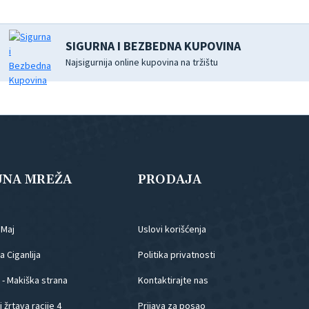
SIGURNA I BEZBEDNA KUPOVINA
Najsigurnija online kupovina na tržištu
JNA MREŽA
PRODAJA
.Maj
Uslovi korišćenja
 Ciganlija
Politika privatnosti
 - Makiška strana
Kontaktirajte nas
 žrtava racije 4
Prijava za posao