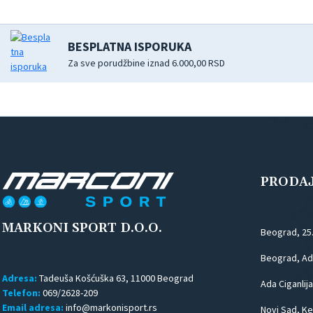
BESPLATNA ISPORUKA
Za sve porudžbine iznad 6.000,00 RSD
PRODA
MARKONI SPORT D.O.O.
Beograd, 25
Beograd, Ada
Adresa:
Tadeuša Košćuška 63, 11000 Beograd
Ada Ciganlija
Telefon:
069/2628-209
Email adresa:
Novi Sad, Kej