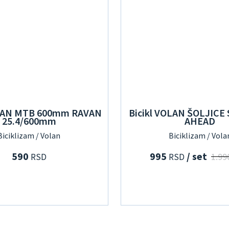
OLAN MTB 600mm RAVAN
Bicikl VOLAN ŠOLJICE 
25.4/600mm
AHEAD
Biciklizam / Volan
Biciklizam / Vola
590
995
/ set
1.99
RSD
RSD