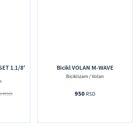
SET 1.1/8'
Bicikl VOLAN M-WAVE
Biciklizam / Volan
n
950
0 RSD
RSD