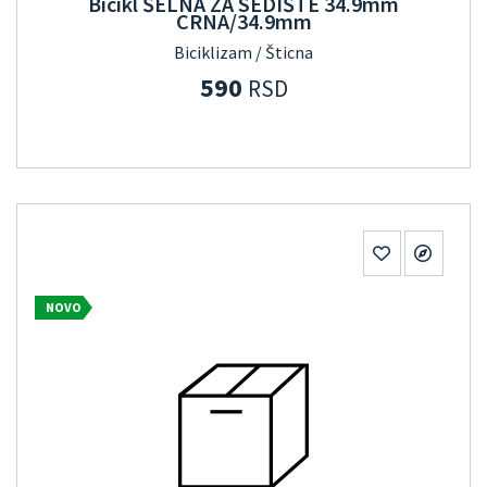
Bicikl ŠELNA ZA SEDIŠTE 34.9mm
CRNA/34.9mm
Biciklizam / Šticna
590
RSD
NOVO