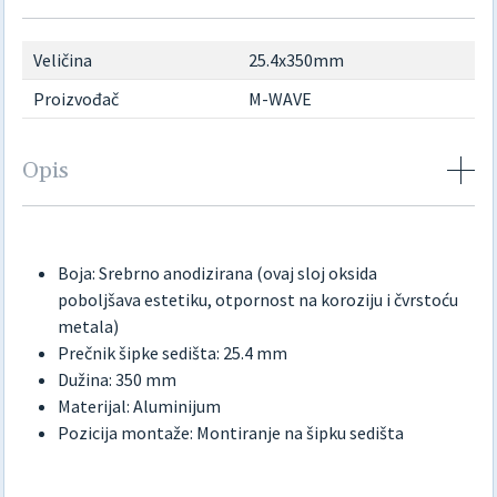
Veličina
25.4x350mm
Proizvođač
M-WAVE
Opis
Boja: Srebrno anodizirana (ovaj sloj oksida
poboljšava estetiku, otpornost na koroziju i čvrstoću
metala)
Prečnik šipke sedišta: 25.4 mm
Dužina: 350 mm
Materijal: Aluminijum
Pozicija montaže: Montiranje na šipku sedišta