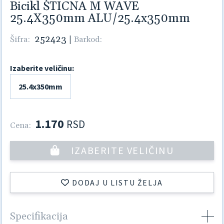
Bicikl ŠTICNA M WAVE
25.4X350mm ALU/25.4x350mm
252423
|
Šifra:
Barkod:
Izaberite veličinu:
25.4x350mm
1.170
RSD
Cena:
IZABERITE VELIČINU
DODAJ U LISTU ŽELJA
Specifikacija