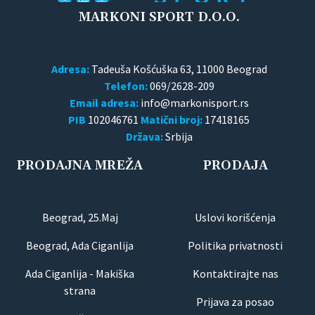
MARKONI SPORT D.O.O.
Adresa:
Tadeuša Košćuška 63, 11000 Beograd
Telefon:
069/2628-209
Email adresa:
PIB
102046761
Matični broj:
17418165
Država:
Srbija
PRODAJNA MREŽA
PRODAJA
Beograd, 25.Maj
Uslovi korišćenja
Beograd, Ada Ciganlija
Politika privatnosti
Ada Ciganlija - Makiška
Kontaktirajte nas
strana
Prijava za posao