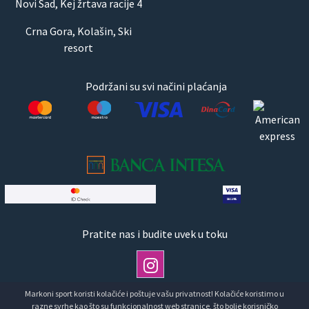
Novi Sad, Kej žrtava racije 4
Crna Gora, Kolašin, Ski
resort
Podržani su svi načini plaćanja
Pratite nas i budite uvek u toku
Markoni sport koristi kolačiće i poštuje vašu privatnost! Kolačiće koristimo u
razne svrhe kao što su funkcionalnost web stranice, što bolje korisničko