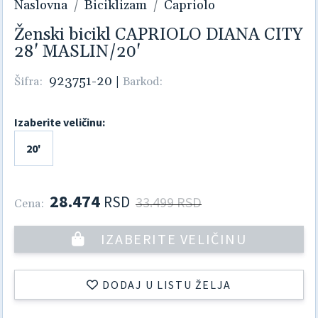
Naslovna
Biciklizam
Capriolo
Ženski bicikl CAPRIOLO DIANA CITY
28' MASLIN/20'
923751-20
|
Šifra:
Barkod:
Izaberite veličinu:
20'
28.474
RSD
33.499 RSD
Cena:
IZABERITE VELIČINU
DODAJ U LISTU ŽELJA