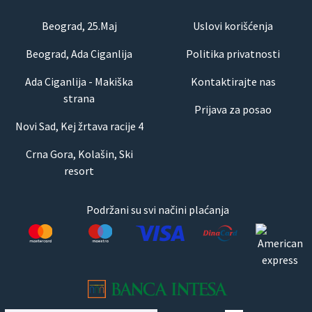
Beograd, 25.Maj
Uslovi korišćenja
Beograd, Ada Ciganlija
Politika privatnosti
Ada Ciganlija - Makiška
Kontaktirajte nas
strana
Prijava za posao
Novi Sad, Kej žrtava racije 4
Crna Gora, Kolašin, Ski
resort
Podržani su svi načini plaćanja