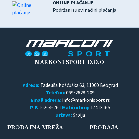
ONLINE PLAĆANJE
Podržani su svi načini plaćanja
MARKONI SPORT D.O.O.
Adresa:
Tadeuša Košćuška 63, 11000 Beograd
Telefon:
069/2628-209
Email adresa:
PIB
102046761
Matični broj:
17418165
Država:
Srbija
PRODAJNA MREŽA
PRODAJA