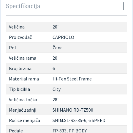
Specifikacija
Veličina
20'
Proizvođač
CAPRIOLO
Pol
Žene
Veličina rama
20
Broj brzina
6
Materijal rama
Hi-Ten Steel Frame
Tip bicikla
City
Veličina točka
28'
Menjač zadnji
SHIMANO RD-TZ500
Ručice menjača
SHIM.SL-RS-35-6, 6 SPEED
Pedale
FP-833, PP BODY