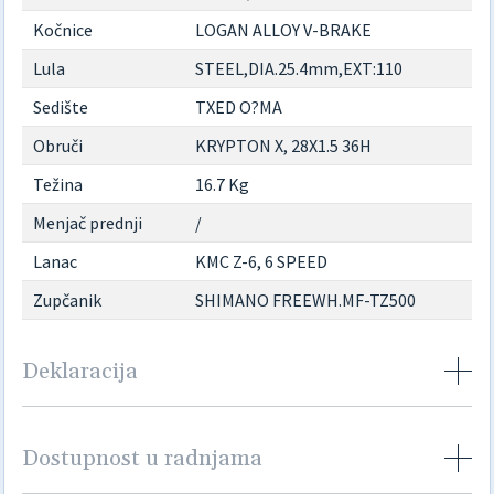
Kočnice
LOGAN ALLOY V-BRAKE
Lula
STEEL,DIA.25.4mm,EXT:110
Sedište
TXED O?MA
Obruči
KRYPTON X, 28X1.5 36H
Težina
16.7 Kg
Menjač prednji
/
Lanac
KMC Z-6, 6 SPEED
Zupčanik
SHIMANO FREEWH.MF-TZ500
Deklaracija
Dostupnost u radnjama