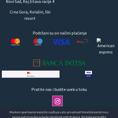
Novi Sad, Kej žrtava racije 4
Crna Gora, Kolašin, Ski
resort
Podržani su svi načini plaćanja
Pratite nas i budite uvek u toku
Markoni sport koristi kolačiće i poštuje vašu privatnost! Kolačiće koristimo u
razne svrhe kao što su funkcionalnost web stranice, što bolje korisničko