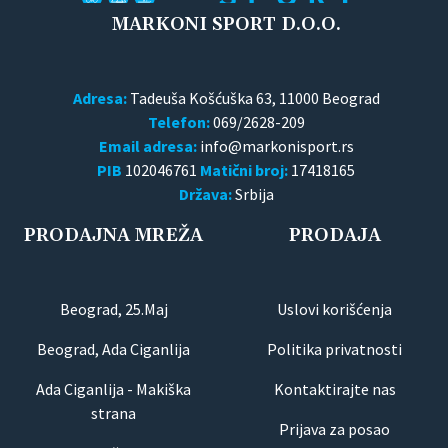
MARKONI SPORT D.O.O.
Adresa:
Tadeuša Košćuška 63, 11000 Beograd
Telefon:
069/2628-209
Email adresa:
PIB
102046761
Matični broj:
17418165
Država:
Srbija
PRODAJNA MREŽA
PRODAJA
Beograd, 25.Maj
Uslovi korišćenja
Beograd, Ada Ciganlija
Politika privatnosti
Ada Ciganlija - Makiška
Kontaktirajte nas
strana
Prijava za posao