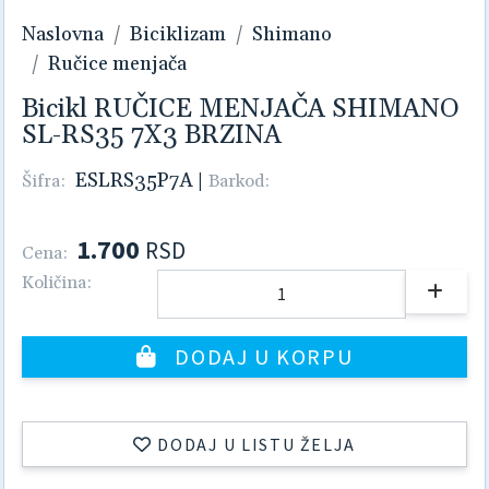
Naslovna
Biciklizam
Shimano
Ručice menjača
Bicikl RUČICE MENJAČA SHIMANO
SL-RS35 7X3 BRZINA
ESLRS35P7A
|
Šifra:
Barkod:
1.700
RSD
Cena:
Količina:
DODAJ U KORPU
DODAJ U LISTU ŽELJA