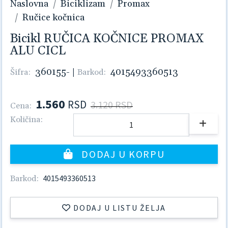
Naslovna
Biciklizam
Promax
Ručice kočnica
Bicikl RUČICA KOČNICE PROMAX
ALU CICL
360155-
|
4015493360513
Šifra:
Barkod:
1.560
RSD
3.120 RSD
Cena:
Količina:
DODAJ U KORPU
4015493360513
Barkod:
DODAJ U LISTU ŽELJA