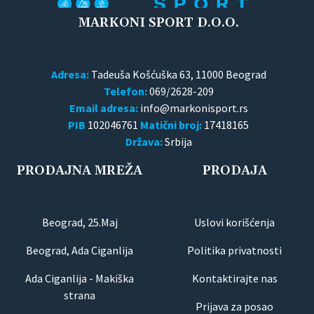
MARKONI SPORT D.O.O.
Adresa:
Tadeuša Košćuška 63, 11000 Beograd
Telefon:
069/2628-209
Email adresa:
PIB
102046761
Matični broj:
17418165
Država:
Srbija
PRODAJNA MREŽA
PRODAJA
Beograd, 25.Maj
Uslovi korišćenja
Beograd, Ada Ciganlija
Politika privatnosti
Ada Ciganlija - Makiška
Kontaktirajte nas
strana
Prijava za posao