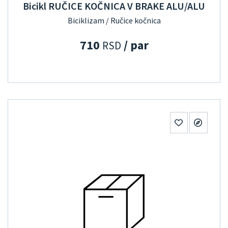
Bicikl RUČICE KOČNICA V BRAKE ALU/ALU
Biciklizam / Ručice kočnica
710
/ par
RSD