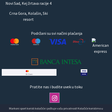
Novi Sad, Kej žrtava racije 4
Crna Gora, Kolašin, Ski
resort
Podržani su svi načini plaćanja
Pratite nas i budite uvek u toku
Markoni sport koristi kolačiće i poštuje vašu privatnost! Kolačiće koristimo u