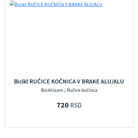
Bicikl RUČICE KOČNICA V BRAKE ALU/ALU
Biciklizam / Ručice kočnica
720
RSD