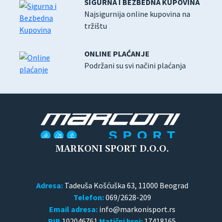
SIGURNA I BEZBEDNA KUPOVINA
Najsigurnija online kupovina na
tržištu
ONLINE PLAĆANJE
Podržani su svi načini plaćanja
MARKONI SPORT D.O.O.
Adresa:
Tadeuša Košćuška 63, 11000 Beograd
Telefon:
069/2628-209
Email adresa:
PIB
102046761
Matični broj:
17418165