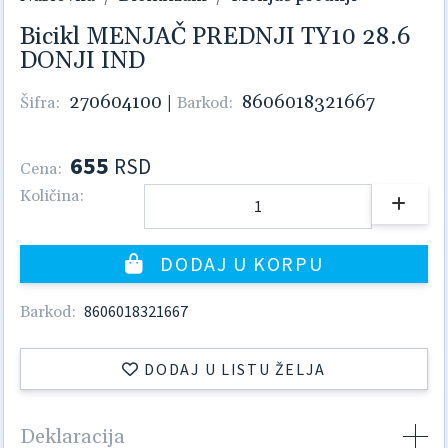
Bicikl MENJAČ PREDNJI TY10 28.6
DONJI IND
270604100
|
8606018321667
Šifra:
Barkod:
655
RSD
Cena:
Količina:
DODAJ U KORPU
8606018321667
Barkod:
DODAJ U LISTU ŽELJA
Deklaracija