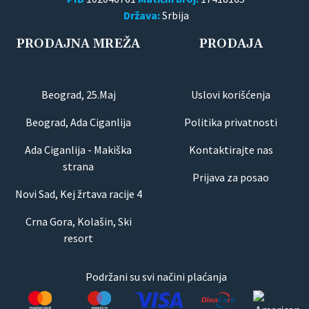
Država:
Srbija
PRODAJNA MREŽA
PRODAJA
Beograd, 25.Maj
Uslovi korišćenja
Beograd, Ada Ciganlija
Politika privatnosti
Ada Ciganlija - Makiška
Kontaktirajte nas
strana
Prijava za posao
Novi Sad, Kej žrtava racije 4
Crna Gora, Kolašin, Ski
resort
Podržani su svi načini plaćanja