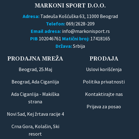
MARKONI SPORT D.O.O.
Adresa:
Tadeuša Košćuška 63, 11000 Beograd
Telefon:
069/2628-209
Email adresa:
PIB
102046761
Matični broj:
17418165
Država:
Srbija
PRODAJNA MREŽA
PRODAJA
Beograd, 25.Maj
Uslovi korišćenja
Beograd, Ada Ciganlija
Politika privatnosti
Ada Ciganlija - Makiška
Kontaktirajte nas
strana
Prijava za posao
Novi Sad, Kej žrtava racije 4
Crna Gora, Kolašin, Ski
resort