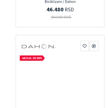
Biciklizam / Dahon
46.480
RSD
58.100 RSD
AKCIJA -20.00%