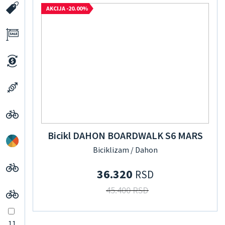
AKCIJA -20.00%
Bicikl DAHON BOARDWALK S6 MARS
Biciklizam / Dahon
36.320
RSD
45.400 RSD
11