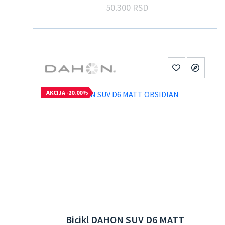
50.300 RSD
21
470mm
490mm
AKCIJA -20.00%
520mm
540mm
550mm
M
Bicikl DAHON SUV D6 MATT