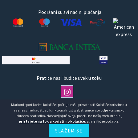
Podržani su svi načini plaćanja
Pratite nas i budite uvek u toku
Markoni sport koristi kolačiće i poštuje vašu privatnost! Kolačiće koristimo u
razne svrhe kao što su funkcionalnost web stranice, što bolje korisničko
Copyright © Markoni Sport doo Markoni sport.Sva prava
iskustvo, statistika. Nastavljajući svoju posetu na našoj web stranici,
pristajete na to da koristimo kolačiće
, ali ne i lične podatke.
zadržana
SLAŽEM SE
Developed by
HALO Creative Team