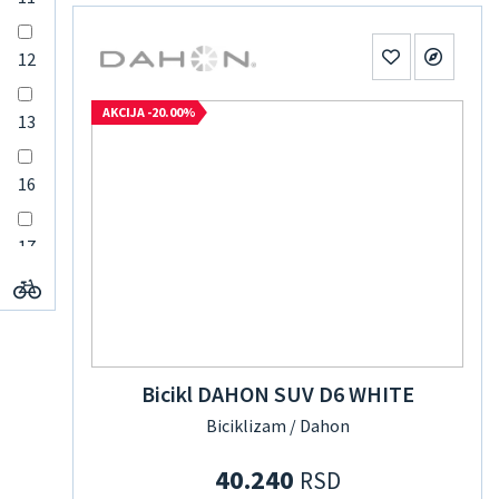
12
AKCIJA -20.00%
13
16
17
18
19
Bicikl DAHON SUV D6 WHITE
Biciklizam / Dahon
19,5
40.240
RSD
20