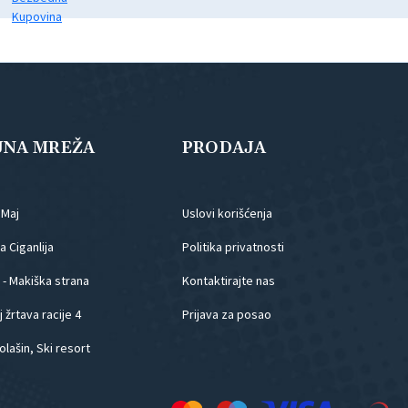
JNA MREŽA
PRODAJA
.Maj
Uslovi korišćenja
 Ciganlija
Politika privatnosti
 - Makiška strana
Kontaktirajte nas
 žrtava racije 4
Prijava za posao
olašin, Ski resort