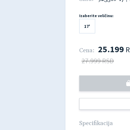
Izaberite veličinu:
17'
25.199
R
Cena:
27.999 RSD
Specifikacija