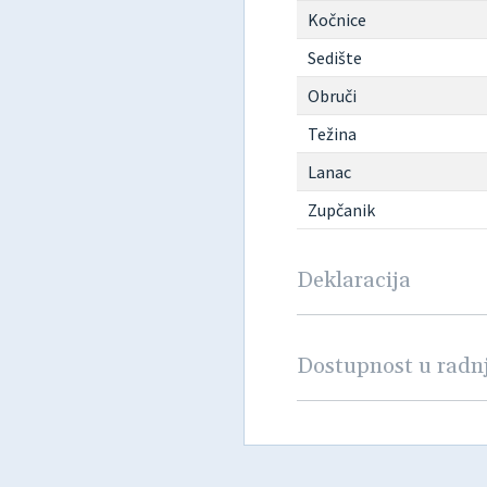
Kočnice
Sedište
Obruči
Težina
Lanac
Zupčanik
Deklaracija
Dostupnost u rad