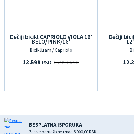
Dečiji bicikl CAPRIOLO VIOLA 16'
Dečiji b
BELO/PINK/16'
12
Biciklizam / Capriolo
Bi
13.599
12.
15.999 RSD
RSD
BESPLATNA ISPORUKA
Za sve porudžbine iznad 6.000,00 RSD