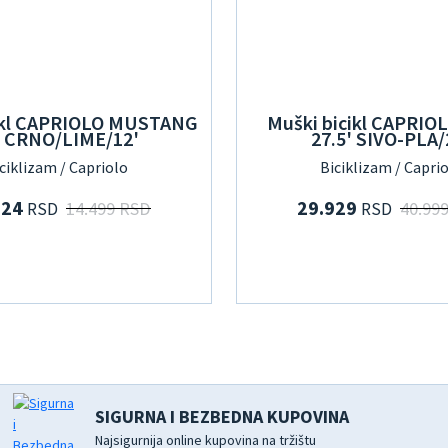
icikl CAPRIOLO MUSTANG
Muški bicikl CAPRIOL
' CRNO/LIME/12'
27.5' SIVO-PLA/
ciklizam / Capriolo
Biciklizam / Capri
324
29.929
14.499 RSD
40.99
RSD
RSD
SIGURNA I BEZBEDNA KUPOVINA
Najsigurnija online kupovina na tržištu