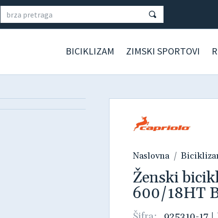
BICIKLIZAM
ZIMSKI SPORTOVI
R
Naslovna
Bicikliz
Ženski bic
600/18HT BE-
Šifra:
925310-17
|