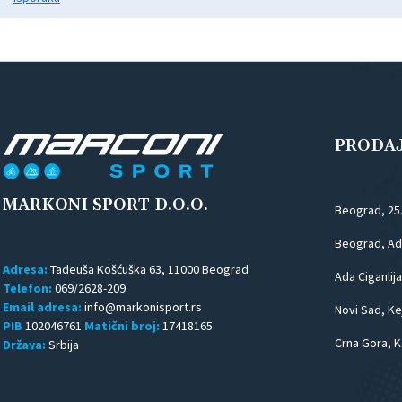
PRODA
MARKONI SPORT D.O.O.
Beograd, 25
Beograd, Ada
Adresa:
Tadeuša Košćuška 63, 11000 Beograd
Ada Ciganlija
Telefon:
069/2628-209
Email adresa:
Novi Sad, Kej
PIB
102046761
Matični broj:
17418165
Crna Gora, K
Država:
Srbija