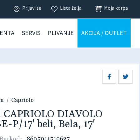
Prijavi se
Lista želja
Moja korpa
ENTA
SERVIS
PLIVANJE
AKCIJA / OUTLET
am
Capriolo
ikl CAPRIOLO DIAVOLO
P/17' beli, Bela, 17'
Barkod:
8605011519637