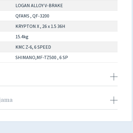
LOGAN ALLOY V-BRAKE
QFAMS , QF-3200
KRYPTON X , 26 x 1.5 36H
15.4kg
KMC Z-6, 6 SPEED
SHIMANO,MF-TZ500 , 6 SP
njama