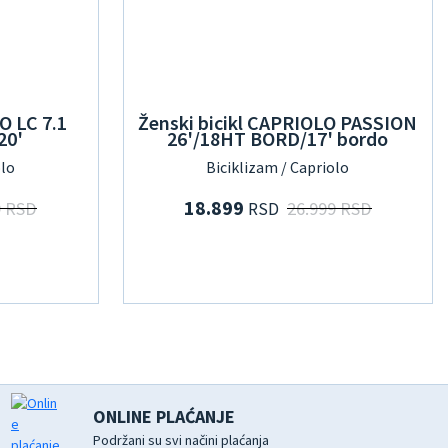
O LC 7.1
Ženski bicikl CAPRIOLO PASSION
20'
26'/18HT BORD/17' bordo
olo
Biciklizam / Capriolo
18.899
9 RSD
26.999 RSD
RSD
ONLINE PLAĆANJE
Podržani su svi načini plaćanja