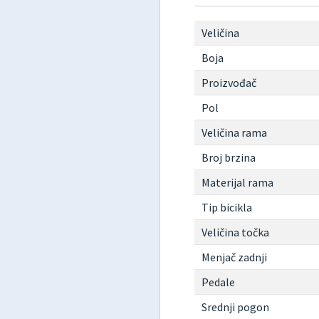
Veličina
Boja
Proizvođač
Pol
Veličina rama
Broj brzina
Materijal rama
Tip bicikla
Veličina točka
Menjač zadnji
Pedale
Srednji pogon